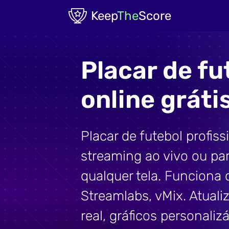
Skip to main content
Keep
The
Score
Placar de fu
online gráti
Placar de futebol profiss
streaming ao vivo ou par
qualquer tela. Funciona
Streamlabs, vMix. Atual
real, gráficos personaliz