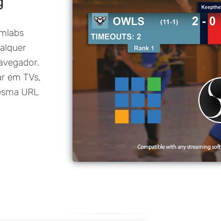
g
amlabs
ualquer
avegador.
ar em TVs,
mesma URL