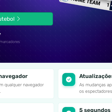
futebol
7
 marcadores
 navegador
Atualizaçõe
em qualquer navegador
As mudanças ap
.
os espectadores
5 segundos 