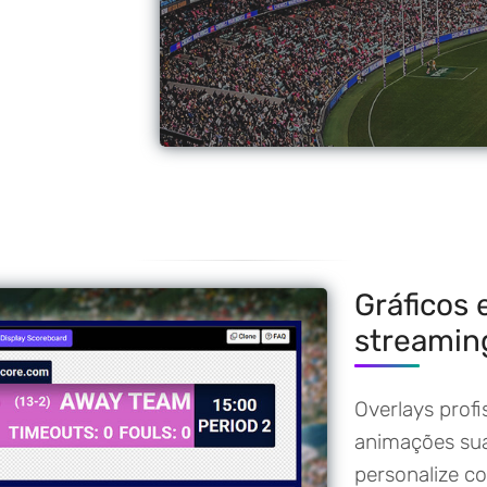
Gráficos
streamin
Overlays prof
animações sua
personalize co