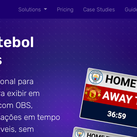
Solutions
Pricing
Case Studies
Guid
tebol
s
ional para
a exibir em
 com OBS,
izações em tempo
áveis, sem