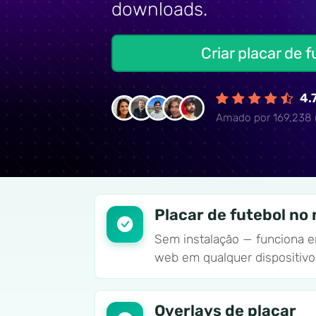
downloads.
Criar placar de 
4.
Amado por 169,238
Placar de futebol no
Sem instalação — funciona 
web em qualquer dispositivo
Overlays de placar